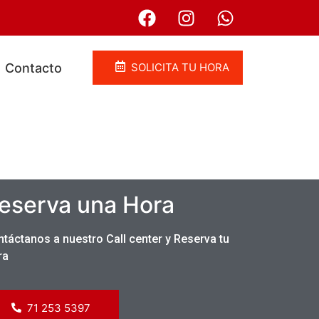
Contacto
SOLICITA TU HORA
eserva una Hora
 diagnóstico temprano. Sabemos que una
ambios en las etapas iniciales mejora
táctanos a nuestro Call center y Reserva tu
s […]
ra
71 253 5397