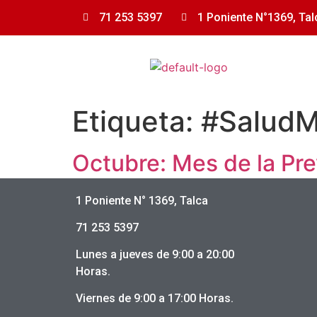
71 253 5397
1 Poniente N°1369, Tal
Etiqueta:
#SaludM
Octubre: Mes de la Pr
1 Poniente N° 1369, Talca
En RESOMED, nos comprometemos a cuidar de 
71 253 5397
detección oportuna puede marcar la diferenci
significativamente las posibilidades de un t
Lunes a jueves de 9:00 a 20:00
Horas.
Viernes de 9:00 a 17:00 Horas.