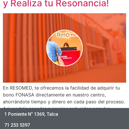
y Realiza tu Resonancia!
En RESOMED, te ofrecemos la facilidad de adquirir tu
bono FONASA directamente en nuestro centro,
ahorrándote tiempo y dinero en cada paso del proceso.
Así, podrás acceder a precios reducidos para tus
1 Poniente N° 1369, Talca
exámenes de resonancia, sin complicaciones y de forma
ágil. Nuestro equipo está aquí para guiarte en cada
71 253 5397