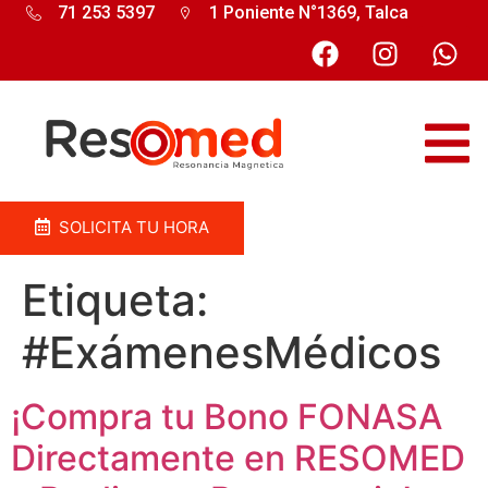
71 253 5397
1 Poniente N°1369, Talca
SOLICITA TU HORA
Etiqueta:
#ExámenesMédicos
¡Compra tu Bono FONASA
Directamente en RESOMED