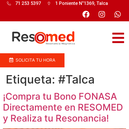
71 253 5397
1 Poniente N°1369, Talca
SOLICITA TU HORA
Etiqueta:
#Talca
¡Compra tu Bono FONASA
Directamente en RESOMED
y Realiza tu Resonancia!