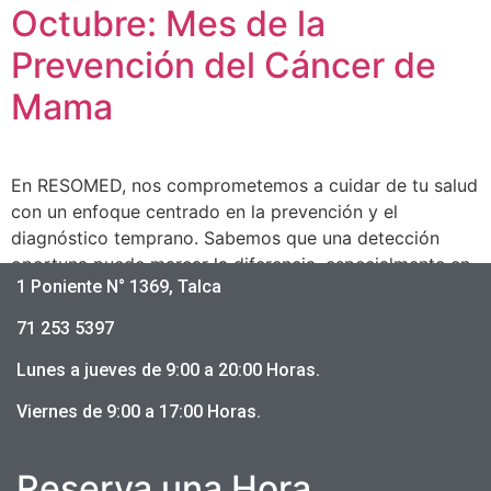
Octubre: Mes de la
Prevención del Cáncer de
Mama
En RESOMED, nos comprometemos a cuidar de tu salud
con un enfoque centrado en la prevención y el
diagnóstico temprano. Sabemos que una detección
oportuna puede marcar la diferencia, especialmente en
1 Poniente N° 1369, Talca
el cáncer de mama, donde identificar cambios en las
etapas iniciales mejora significativamente las
71 253 5397
posibilidades de un tratamiento exitoso. Contamos con
un equipo de especialistas […]
Lunes a jueves de 9:00 a 20:00 Horas.
Viernes de 9:00 a 17:00 Horas.
Reserva una Hora